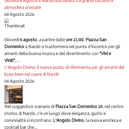
Giovedì 6 Agosto a Nardò una serata tra grandi successi e
atmosfera d'estate
04 Agosto 2026
Giovedì
6 agosto
, a partire dalle
ore 21:00
,
Piazza San
Domenico
a Nardò si trasformerà nel punto d'incontro per gli
amanti della buona musica e del divertimento con
"Vini e
Vinili"
,...
L'Angolo Divino: il nuovo punto di riferimento per gli amanti del
buon bere nel cuore di Nardò
04 Agosto 2026
Nel suggestivo scenario di
Piazza San Domenico 10
, nel centro
storico di Nardò, c'è un luogo dove eleganza, gusto e
convivialità si incontrano:
L'Angolo Divino
, la nuova enoteca e
cocktail bar che...