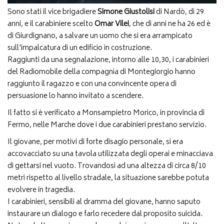
Sono stati il vice brigadiere
Simone Giustolisi
di Nardò, di 29
anni, e il carabiniere scelto
Omar Vilei
, che di anni ne ha 26 ed è
di Giurdignano, a salvare un uomo che si era arrampicato
sull'impalcatura di un edificio in costruzione.
Raggiunti da una segnalazione, intorno alle 10,30, i carabinieri
del Radiomobile della compagnia di Montegiorgio hanno
raggiunto il ragazzo e con una convincente opera di
persuasione lo hanno invitato a scendere.
Il fatto si è verificato a Monsampietro Morico, in provincia di
Fermo, nelle Marche dove i due carabinieri prestano servizio.
Il giovane, per motivi di forte disagio personale, si era
accovacciato su una tavola utilizzata degli operai e minacciava
di gettarsi nel vuoto. Trovandosi ad una altezza di circa 8/10
metri rispetto al livello stradale, la situazione sarebbe potuta
evolvere in tragedia.
I carabinieri, sensibili al dramma del giovane, hanno saputo
instaurare un dialogo e farlo recedere dal proposito suicida.