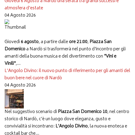
Giovedì 6 Agosto a Nardò una serata tra grandi successi e
atmosfera d'estate
04 Agosto 2026
Giovedì
6 agosto
, a partire dalle
ore 21:00
,
Piazza San
Domenico
a Nardò si trasformerà nel punto d'incontro per gli
amanti della buona musica e del divertimento con
"Vini e
Vinili"
,...
L'Angolo Divino: il nuovo punto di riferimento per gli amanti del
buon bere nel cuore di Nardò
04 Agosto 2026
Nel suggestivo scenario di
Piazza San Domenico 10
, nel centro
storico di Nardò, c'è un luogo dove eleganza, gusto e
convivialità si incontrano:
L'Angolo Divino
, la nuova enoteca e
cocktail bar che...