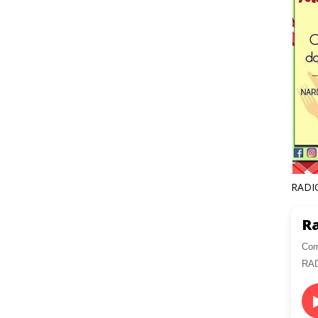
RADI
Ra
Com
RA