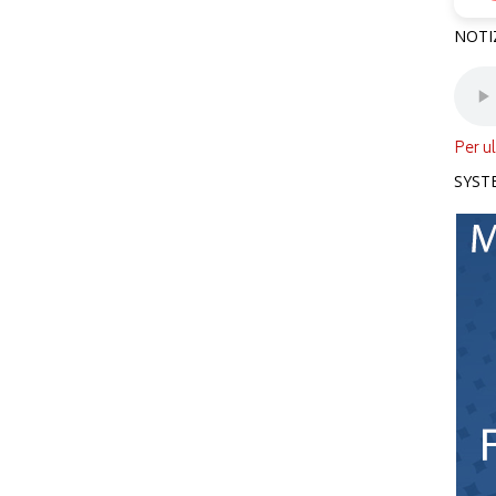
NOTI
Per ul
SYST