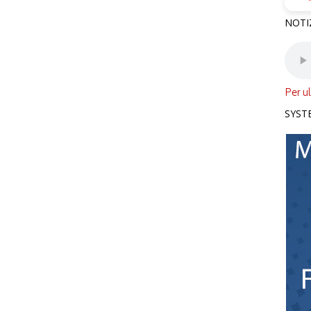
NOTI
Per ul
SYST