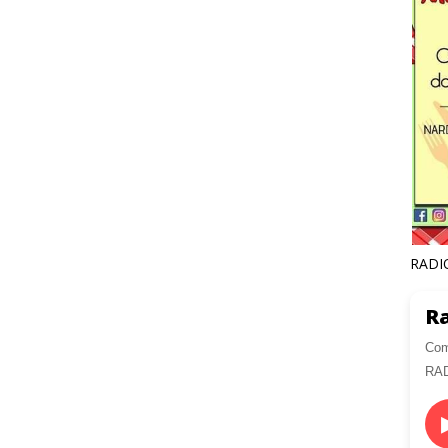
RADI
Ra
Com
RA