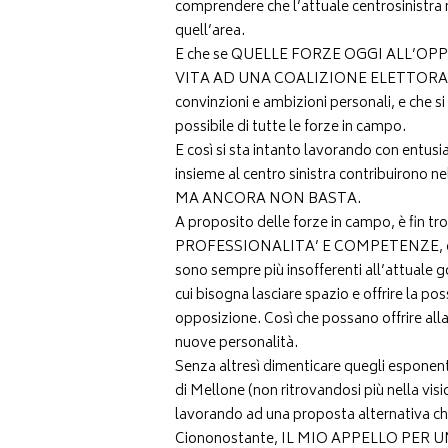
comprendere che l’attuale centrosinistra n
quell’area.
E che se QUELLE FORZE OGGI ALL
VITA AD UNA COALIZIONE ELETTORALE è n
convinzioni e ambizioni personali, e che si 
possibile di tutte le forze in campo.
E così si sta intanto lavorando con entusi
insieme al centro sinistra contribuirono ne
MA ANCORA NON BASTA.
A proposito delle forze in campo, è fin 
PROFESSIONALITA’ E COMPETENZE, che non
sono sempre più insofferenti all’attuale 
cui bisogna lasciare spazio e offrire la poss
opposizione. Così che possano offrire alla
nuove personalità.
Senza altresì dimenticare quegli esponen
di Mellone (non ritrovandosi più nella
lavorando ad una proposta alternativa ch
Ciononostante, IL MIO APPELLO PER U