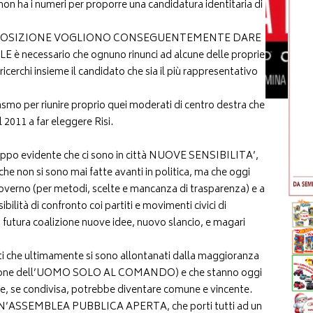
on ha i numeri per proporre una candidatura identitaria di
’OPPOSIZIONE VOGLIONO CONSEGUENTEMENTE DARE
ecessario che ognuno rinunci ad alcune delle proprie
ricerchi insieme il candidato che sia il più rappresentativo
asmo per riunire proprio quei moderati di centro destra che
l 2011 a far eleggere Risi.
troppo evidente che ci sono in città NUOVE SENSIBILITA’,
 si sono mai fatte avanti in politica, ma che oggi
governo (per metodi, scelte e mancanza di trasparenza) e a
ibilità di confronto coi partiti e movimenti civici di
 futura coalizione nuove idee, nuovo slancio, e magari
ti che ultimamente si sono allontanati dalla maggioranza
 visione dell’UOMO SOLO AL COMANDO) e che stanno oggi
e, se condivisa, potrebbe diventare comune e vincente.
N’ASSEMBLEA PUBBLICA APERTA, che porti tutti ad un