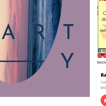
RADI
Ra
Com
RA