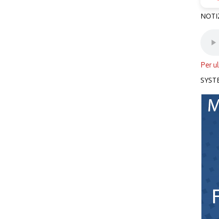
NOTI
Per ul
SYST