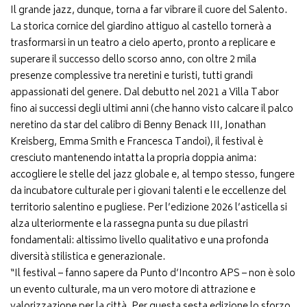
Il grande jazz, dunque, torna a far vibrare il cuore del Salento.
La storica cornice del giardino attiguo al castello tornerà a
trasformarsi in un teatro a cielo aperto, pronto a replicare e
superare il successo dello scorso anno, con oltre 2 mila
presenze complessive tra neretini e turisti, tutti grandi
appassionati del genere. Dal debutto nel 2021 a Villa Tabor
fino ai successi degli ultimi anni (che hanno visto calcare il palco
neretino da star del calibro di Benny Benack III, Jonathan
Kreisberg, Emma Smith e Francesca Tandoi), il festival è
cresciuto mantenendo intatta la propria doppia anima:
accogliere le stelle del jazz globale e, al tempo stesso, fungere
da incubatore culturale per i giovani talenti e le eccellenze del
territorio salentino e pugliese. Per l’edizione 2026 l’asticella si
alza ulteriormente e la rassegna punta su due pilastri
fondamentali: altissimo livello qualitativo e una profonda
diversità stilistica e generazionale.
“Il festival – fanno sapere da Punto d’Incontro APS – non è solo
un evento culturale, ma un vero motore di attrazione e
valorizzazione per la città. Per questa sesta edizione lo sforzo