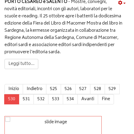
PORTO CESAREO e SALENTO
- Mostre, convegni,
novità editoriali, incontri con gli autori, laboratori per le
scuole e-reading. Il 25 ottobre apre i battenti la dodicesima
edizione della Fiera del Libro di Macomer Mostra del libro in
Sardegna, la kermesse organizzata in collaborazione tra
Regione Autonoma della Sardegna, Comune di Macomer,
editori sardi e associazione editori sardi indipendenti per
promuovere l'editoria sarda.
Leggi tutto...
Inizio
Indietro
525
526
527
528
529
530
531
532
533
534
Avanti
Fine