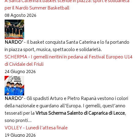
A Santa Caterina il basket scende in piazza: sport e solidarietà
per il Nardò Summer Basketball
08 Agosto 2026
NARDO'
- Il basket conquista Santa Caterina e lo fa portando
in piazza sport, musica, spettacolo e solidarietà.
SCHERMA - I gemelli neritini in pedana al Festival Europeo U14
di Cividale del Friuli
24 Giugno 2026
NARDO'
- Gli spadisti Arturo e Pietro Rapanà vestono i colori
della nazionale e guardano all'Europa. I gemelli, quest'anno
tesserati per la
Virtus Scherma Salento di Caprarica di Lecce
,
sono pronti...
VOLLEY - Lunedì l'attesa finale
19 Giugno 2026