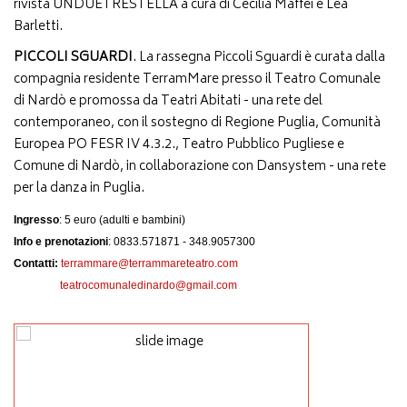
rivista UNDUETRESTELLA a cura di Cecilia Maffei e Lea
Barletti.
PICCOLI SGUARDI
. La rassegna Piccoli Sguardi è curata dalla
compagnia residente TerramMare presso il Teatro Comunale
di Nardò e promossa da Teatri Abitati - una rete del
contemporaneo, con il sostegno di Regione Puglia, Comunità
Europea PO FESR IV 4.3.2., Teatro Pubblico Pugliese e
Comune di Nardò, in collaborazione con Dansystem - una rete
per la danza in Puglia.
Ingresso
: 5 euro (adulti e bambini)
Info e prenotazioni
: 0833.571871 - 348.9057300
Contatti:
terrammare@terrammareteatro.com
teatrocomunaledinardo@gmail.com