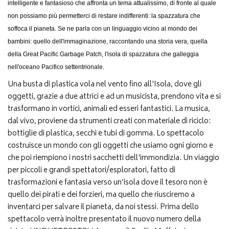
intelligente e fantasioso che affronta un tema attualissimo, di fronte al quale
non possiamo più permetterci di restare indifferenti: la spazzatura che
soffoca il pianeta.
Se ne parla con un linguaggio vicino al mondo dei
bambini: quello dell'immaginazione, raccontando una storia vera, quella
della Great Pacific Garbage Patch, l'isola di spazzatura che galleggia
nell'oceano Pacifico settentrionale.
Una busta di plastica vola nel vento fino all'Isola, dove gli
oggetti, grazie a due attrici e ad un musicista, prendono vita e si
trasformano in vortici, animali ed esseri fantastici. La musica,
dal vivo, proviene da strumenti creati con materiale di riciclo:
bottiglie di plastica, secchi e tubi di gomma. Lo spettacolo
costruisce un mondo con gli oggetti che usiamo ogni giorno e
che poi riempiono i nostri sacchetti dell'immondizia. Un viaggio
per piccoli e grandi spettatori/esploratori, fatto di
trasformazioni e fantasia verso un’isola dove il tesoro non è
quello dei pirati e dei forzieri, ma quello che riusciremo a
inventarci per salvare il pianeta, da noi stessi. Prima dello
spettacolo verrà inoltre presentato il nuovo numero della