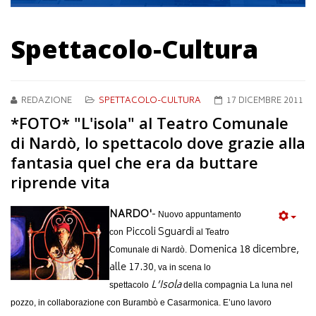
Spettacolo-Cultura
REDAZIONE
SPETTACOLO-CULTURA
17 DICEMBRE 2011
*FOTO* "L'isola" al Teatro Comunale
di Nardò, lo spettacolo dove grazie alla
fantasia quel che era da buttare
riprende vita
NARDO'
-
Nuovo appuntamento
Piccoli Sguardi
con
al Teatro
Domenica 18 dicembre,
Comunale di Nardò.
alle 17.30
, va in scena lo
L’Isola
spettacolo
della compagnia La luna nel
pozzo, in collaborazione con Burambò e Casarmonica.
E’uno lavoro