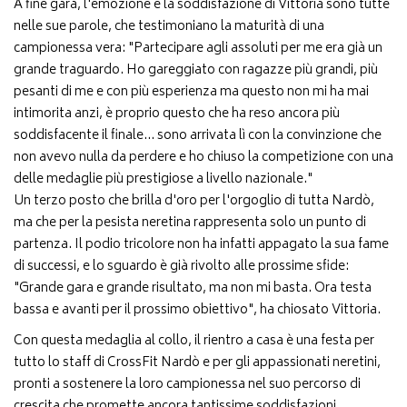
A fine gara, l'emozione e la soddisfazione di Vittoria sono tutte
nelle sue parole, che testimoniano la maturità di una
campionessa vera: "Partecipare agli assoluti per me era già un
grande traguardo. Ho gareggiato con ragazze più grandi, più
pesanti di me e con più esperienza ma questo non mi ha mai
intimorita anzi, è proprio questo che ha reso ancora più
soddisfacente il finale… sono arrivata lì con la convinzione che
non avevo nulla da perdere e ho chiuso la competizione con una
delle medaglie più prestigiose a livello nazionale."
Un terzo posto che brilla d'oro per l'orgoglio di tutta Nardò,
ma che per la pesista neretina rappresenta solo un punto di
partenza. Il podio tricolore non ha infatti appagato la sua fame
di successi, e lo sguardo è già rivolto alle prossime sfide:
"Grande gara e grande risultato, ma non mi basta. Ora testa
bassa e avanti per il prossimo obiettivo", ha chiosato Vittoria.
Con questa medaglia al collo, il rientro a casa è una festa per
tutto lo staff di CrossFit Nardò e per gli appassionati neretini,
pronti a sostenere la loro campionessa nel suo percorso di
crescita che promette ancora tantissime soddisfazioni.