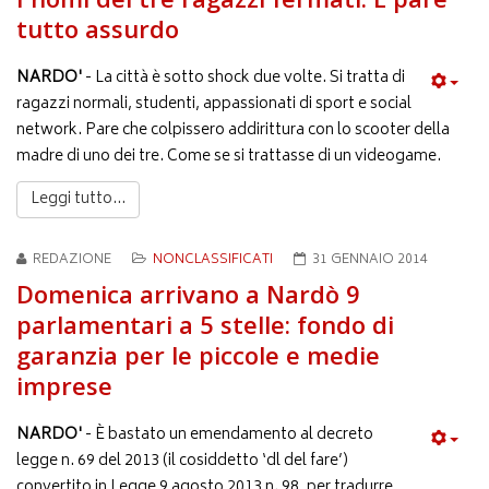
tutto assurdo
NARDO'
- La città è sotto shock due volte. Si tratta di
ragazzi normali, studenti, appassionati di sport e social
network. Pare che colpissero addirittura con lo scooter della
madre di uno dei tre. Come se si trattasse di un videogame.
Leggi tutto...
REDAZIONE
NONCLASSIFICATI
31 GENNAIO 2014
Domenica arrivano a Nardò 9
parlamentari a 5 stelle: fondo di
garanzia per le piccole e medie
imprese
NARDO'
- È bastato un emendamento al decreto
legge n. 69 del 2013 (il cosiddetto ‘dl del fare’)
convertito in Legge 9 agosto 2013 n. 98, per tradurre