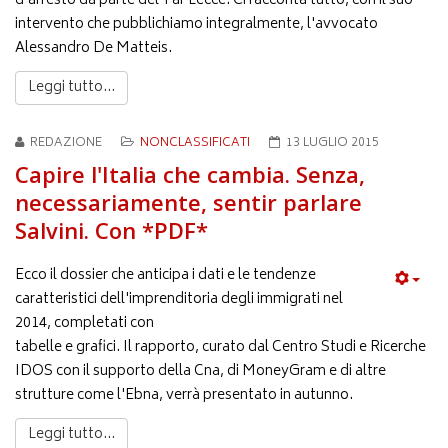
d’arresto da parte del Tar Lecce. Ci racconta tutto, con il suo
intervento che pubblichiamo integralmente, l'avvocato
Alessandro De Matteis.
Leggi tutto...
REDAZIONE
NONCLASSIFICATI
13 LUGLIO 2015
Capire l'Italia che cambia. Senza,
necessariamente, sentir parlare
Salvini. Con *PDF*
Ecco il dossier che anticipa i dati e le tendenze
caratteristici dell'imprenditoria degli immigrati nel
2014, completati con
tabelle e grafici. Il rapporto, curato dal Centro Studi e Ricerche
IDOS con il supporto della Cna, di MoneyGram e di altre
strutture come l'Ebna, verrà presentato in autunno.
Leggi tutto...