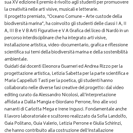
sua XV edizione il premio è rivolto agli studenti per promuovere
la creatività nelle arti visive, musicali e letterarie.
Il progetto premiato, “Oceano Comune – Arte custode della
biodiversità marina”, ha coinvolto gli studenti delle classi I A, II
A, III B e V B Arti Figurative e V A Grafica del liceo di Nardò in un
percorso interdisciplinare che ha integrato arti visive,
installazione artistica, video-documentario, grafica e riflessione
scientifica sui temi della biodiversità marina e della sostenibilità
ambientale.
Guidati dai docenti Eleonora Guarneri ed Andrea Rizzo per la
progettazione artistica, Letizia Sabetta per la parte scientifica e
Maria Cappelluti Tasti per la poetica, gli studenti hanno
collaborato nelle diverse fasi creative del progetto: dal video
editing curato da Alessandro Nicolosi, all’interpretazione
affidata a Dalila Mangia e Giordano Perrone, fino alle voci
narranti di Carlotta Mega e Irene Ingusci. Fondamentale anche
il lavoro laboratoriale e scultoreo realizzato da Sofia Landolfo,
Gaia Politano, Guia Valerio, Letizia Perrone e Giulia Schirinzi,
che hanno contribuito alla costruzione dell’installazione