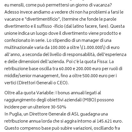
eu mensili, come può permettersi un giorno di vacanza?
Adesso invece andiamo a vedere chi non ha problemi a farsi le
vacanze e “divertimentificio”, (termine che fonde le parole
divertimento e il suffisso -ificio (dal latino facere, fare). Questa
unione indica un luogo dove il divertimento viene prodotto e
confezionato in serie. Lo stipendio di un manager di una
multinazionale varia da 100.000 a oltre \(1.000.000\) di euro
all'anno, a seconda del livello di responsabilità, dell'esperienza
e delle dimensioni dell'azienda. Poi c’è la quota Fissa: La
retribuzione base oscilla tra 60.000 e 200.000 euro per ruoli di
middle/senior management, fino a oltre 500.000 euro per i
vertici (Direttori Generali o CEO).
Oltre alla quota Variabile: I bonus annuali legati al
raggiungimento degli obiettivi aziendali (MBO) possono
incidere per un ulteriore 30-50%
In Puglia, un Direttore Generale di ASL guadagna una
retribuzione annua lorda che si aggira intorno ai 145.621 euro.
Questo compenso base può subire variazioni, oscillando fra