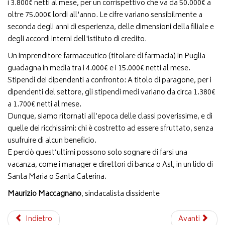
i 3.800€ netti al mese, per un corrispettivo che va da 50.000€ a
oltre 75.000€ lordi all'anno. Le cifre variano sensibilmente a
seconda degli anni di esperienza, delle dimensioni della filiale e
degli accordi interni dell'istituto di credito.
Un imprenditore farmaceutico (titolare di farmacia) in Puglia
guadagna in media tra i 4.000€ e i 15.000€ netti al mese.
Stipendi dei dipendenti a confronto: A titolo di paragone, per i
dipendenti del settore, gli stipendi medi variano da circa 1.380€
a 1.700€ netti al mese.
Dunque, siamo ritornati all’epoca delle classi poverissime, e di
quelle dei ricchissimi: chi è costretto ad essere sfruttato, senza
usufruire di alcun beneficio.
E perciò quest’ultimi possono solo sognare di farsi una
vacanza, come i manager e direttori di banca o Asl, in un lido di
Santa Maria o Santa Caterina.
Maurizio Maccagnano
, sindacalista dissidente
Indietro
Avanti