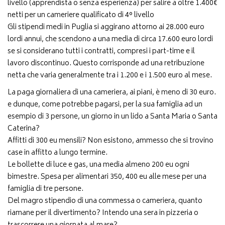
livello (apprendista o senza esperienza) per salire a oltre 1.400€
netti per un cameriere qualificato di 4° livello
Gli stipendi medi in Puglia si aggirano attorno ai 28.000 euro
lordi annui, che scendono a una media di circa 17.600 euro lordi
se si considerano tutti i contratti, compresi i part-time e il
lavoro discontinuo. Questo corrisponde ad una retribuzione
netta che varia generalmente tra i 1.200 e i 1.500 euro al mese.
La paga giornaliera di una cameriera, ai piani, è meno di 30 euro.
e dunque, come potrebbe pagarsi, per la sua famiglia ad un
esempio di 3 persone, un giorno in un lido a Santa Maria o Santa
Caterina?
Affitti di 300 eu mensili? Non esistono, ammesso che si trovino
case in affitto a lungo termine.
Le bollette di luce e gas, una media almeno 200 eu ogni
bimestre. Spesa per alimentari 350, 400 eu alle mese per una
famiglia di tre persone.
Del magro stipendio di una commessa o cameriera, quanto
riamane per il divertimento? Intendo una sera in pizzeria o