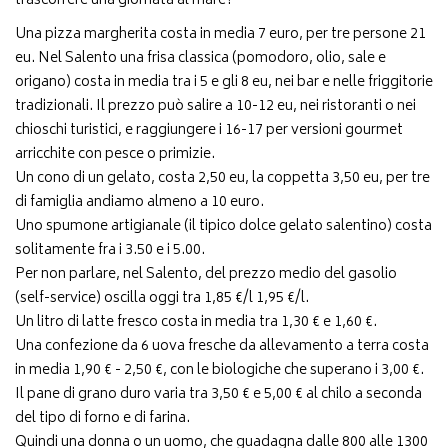
trascorrere una giornata al mare?
Una pizza margherita costa in media 7 euro, per tre persone 21
eu. Nel Salento una frisa classica (pomodoro, olio, sale e
origano) costa in media tra i 5 e gli 8 eu, nei bar e nelle friggitorie
tradizionali. Il prezzo può salire a 10-12 eu, nei ristoranti o nei
chioschi turistici, e raggiungere i 16-17 per versioni gourmet
arricchite con pesce o primizie.
Un cono di un gelato, costa 2,50 eu, la coppetta 3,50 eu, per tre
di famiglia andiamo almeno a 10 euro.
Uno spumone artigianale (il tipico dolce gelato salentino) costa
solitamente fra i 3.50 e i 5.00.
Per non parlare, nel Salento, del prezzo medio del gasolio
(self-service) oscilla oggi tra 1,85 €/l 1,95 €/l.
Un litro di latte fresco costa in media tra 1,30 € e 1,60 €.
Una confezione da 6 uova fresche da allevamento a terra costa
in media 1,90 € - 2,50 €, con le biologiche che superano i 3,00 €.
Il pane di grano duro varia tra 3,50 € e 5,00 € al chilo a seconda
del tipo di forno e di farina.
Quindi una donna o un uomo, che guadagna dalle 800 alle 1300