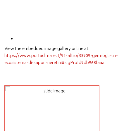
View the embedded image gallery online at:
https://www.portadimare.it/91-altro/33909-germogli-un-
ecosistema-di-sapori-neretini#sigProId9db968faaa