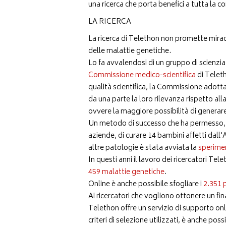
una ricerca che porta benefici a tutta la c
LA RICERCA
La ricerca di Telethon non promette miraco
delle malattie genetiche.
Lo fa avvalendosi di un gruppo di scienzi
Commissione medico-scientifica
di Teleth
qualità scientifica, la Commissione adotta 
da una parte la loro rilevanza rispetto all
ovvere la maggiore possibilità di generare
Un metodo di successo che ha permesso, graz
aziende, di curare 14 bambini affetti dal
altre patologie è stata avviata la
sperimen
In questi anni il lavoro dei ricercatori T
459 malattie genetiche
.
Online è anche possibile sfogliare i
2.351 p
Ai ricercatori che vogliono ottonere un fin
Telethon offre un servizio di supporto onli
criteri di selezione utilizzati, è anche po