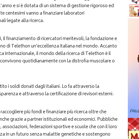
l’anno e si è dotata di un sistema di gestione rigoroso ed
tte centesimi vanno a finanziare laboratori
nali legate alla ricerca.
i, il finanziamento di ricercatori meritevoli, la fondazione e
fanno di Telethon un’eccellenza italiana nel mondo. Accanto
a internazionale, il mondo della ricerca di Telethon è il
e convivono quotidianamente con la distrofia muscolare o
 i soldi donati dagli italiani. Lo fa attraverso la
sparenza e attraverso la certificazione di revisori esterni.
accogliere più fondi e finanziare più ricerca oltre che
, anche grazie a partner istituzionali ed economici. Pubbliche
 associazioni, federazioni sportive e scuole che con il loro
za in un futuro senza malattie genetiche e sostengono