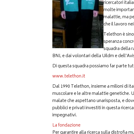
ricercatori itali
molte importanti
malattie, ma pe
che il lavoro nei
Telethon è sino
speranza concret
squadra della ra
BNL e dai volontari della Uildm e dell’Avi
Di questa squadra possiamo far parte tutt
www.telethon.it
Dal 1990 Telethon, insieme a milioni di ital
muscolare e le altre malattie genetiche. 
malate che aspettano unarisposta, e dove
pubblici e privati investiti in questa ricerc
impegnativi.
La fondazione
Per garantire alla ricerca sulla distrofia 