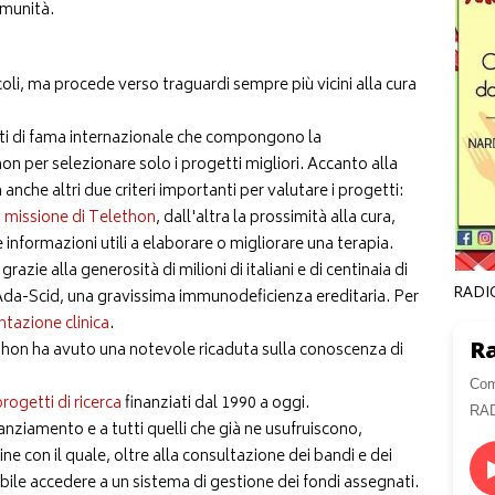
omunità.
li, ma procede verso traguardi sempre più vicini alla cura
ati di fama internazionale che compongono la
on per selezionare solo i progetti migliori. Accanto alla
anche altri due criteri importanti per valutare i progetti:
a
missione di Telethon
, dall'altra la prossimità alla cura,
 informazioni utili a elaborare o migliorare una terapia.
ie alla generosità di milioni di italiani e di centinaia di
RADI
l'Ada-Scid, una gravissima immunodeficienza ereditaria. Per
tazione clinica
.
Ra
elethon ha avuto una notevole ricaduta sulla conoscenza di
Com
rogetti di ricerca
finanziati dal 1990 a oggi.
RA
anziamento e a tutti quelli che già ne usufruiscono,
ne con il quale, oltre alla consultazione dei bandi e dei
ssibile accedere a un sistema di gestione dei fondi assegnati.