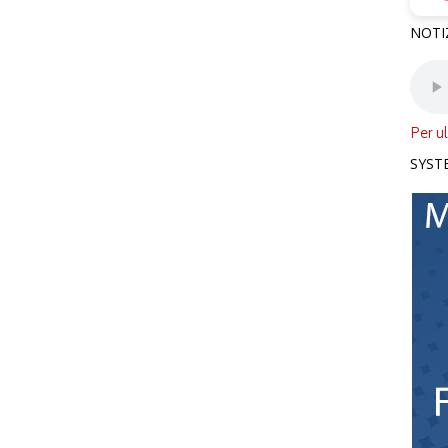
NOTI
Per ul
SYST