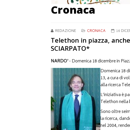
Cronaca
REDAZIONE
CRONACA
16 DICE
Telethon in piazza, anc
SCIARPATO*
NARDO'
- Domenica 18 dicembre in Piaz
Domenica 18 dic
13, a cura di vo
alla ricerca Tel
L’iniziativa è 
Telethon nella 
Sono oltre seim
la ricerca, dan
nel 2004, renden