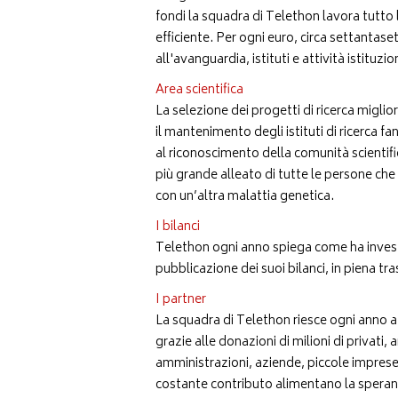
fondi la squadra di Telethon lavora tutto 
efficiente. Per ogni euro, circa settantase
all'avanguardia, istituti e attività istituzio
Area scientifica
La selezione dei progetti di ricerca miglior
il mantenimento degli istituti di ricerca 
al riconoscimento della comunità scientific
più grande alleato di tutte le persone ch
con un’altra malattia genetica.
I bilanci
Telethon ogni anno spiega come ha investito
pubblicazione dei suoi bilanci, in piena tra
I partner
La squadra di Telethon riesce ogni anno a r
grazie alle donazioni di milioni di privati
amministrazioni, aziende, piccole imprese,
costante contributo alimentano la speran