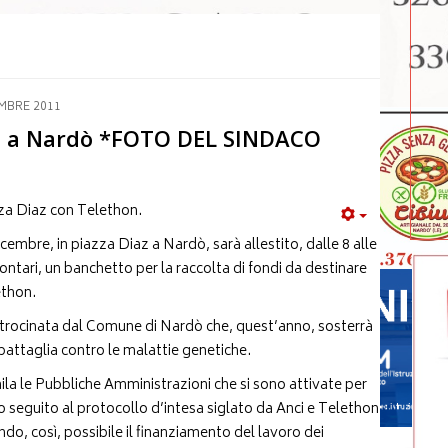
MBRE 2011
he a Nardò *FOTO DEL SINDACO
za Diaz con Telethon.
embre, in piazza Diaz a Nardò, sarà allestito, dalle 8 alle
lontari, un banchetto per la raccolta di fondi da destinare
ethon.
patrocinata dal Comune di Nardò che, quest’anno, sosterrà
battaglia contro le malattie genetiche.
ila le Pubbliche Amministrazioni che si sono attivate per
do seguito al protocollo d’intesa siglato da Anci e Telethon
do, così, possibile il finanziamento del lavoro dei