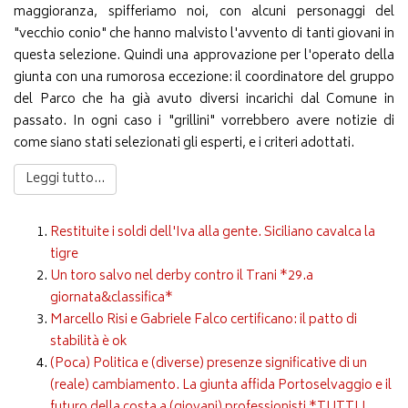
maggioranza, spifferiamo noi, con alcuni personaggi del
"vecchio conio" che hanno malvisto l'avvento di tanti giovani in
questa selezione. Quindi una approvazione per l'operato della
giunta con una rumorosa eccezione: il coordinatore del gruppo
del Parco che ha già avuto diversi incarichi dal Comune in
passato. In ogni caso i "grillini" vorrebbero avere notizie di
come siano stati selezionati gli esperti, e i criteri adottati.
Leggi tutto...
Restituite i soldi dell'Iva alla gente. Siciliano cavalca la
tigre
Un toro salvo nel derby contro il Trani *29.a
giornata&classifica*
Marcello Risi e Gabriele Falco certificano: il patto di
stabilità è ok
(Poca) Politica e (diverse) presenze significative di un
(reale) cambiamento. La giunta affida Portoselvaggio e il
futuro della costa a (giovani) professionisti *TUTTI I