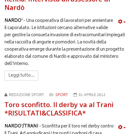
Nardò
NARDO'
- Una cooperativa di lavoratori per annientare
il caporalato. Le istituzioni cercano alternative valide
per gestire la consueta invasione di extracomunitari impiegati
nella raccolta di angurie e pomodori. La novità della
cooperativa emerge durante la presentazione di un progetto
elaborato dal comune di Nardò e approvato dal ministero
dell'Interno.
Leggi tutto...
REDAZIONE SPORT
SPORT
01 APRILE 2012
Toro sconfitto. Il derby va al Trani
*RISULTATI&CLASSIFICA*
NARDO'/TRANI
- Sconfitta per il toro nel derby contro
il Trani. Ad aggiudicarsi i tre punti i padroni di casa,