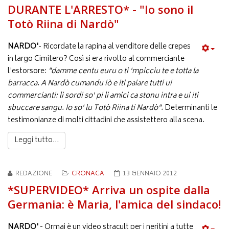
DURANTE L'ARRESTO* - "Io sono il
Totò Riina di Nardò"
NARDO'
- Ricordate la rapina al venditore delle crepes
in largo Cimitero? Così si era rivolto al commerciante
l'estorsore:
"damme centu euru o ti 'mpicciu te e totta la
barracca. A Nardò cumandu iò e iti paiare tutti ui
commercianti: li sordi so' pi li amici ca stonu intra e ui iti
sbuccare sangu. Io so' lu Totò Riina ti Nardò".
Determinanti le
testimonianze di molti cittadini che assistettero alla scena.
Leggi tutto...
REDAZIONE
CRONACA
13 GENNAIO 2012
*SUPERVIDEO* Arriva un ospite dalla
Germania: è Maria, l'amica del sindaco!
NARDO'
- Ormai è un video stracult per i neritini a tutte