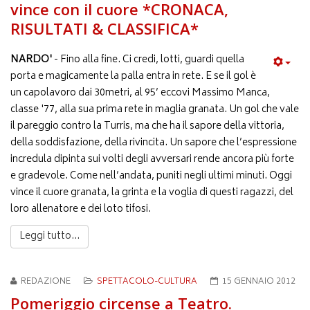
vince con il cuore *CRONACA,
RISULTATI & CLASSIFICA*
NARDO'
- Fino alla fine. Ci credi, lotti, guardi quella
porta e magicamente la palla entra in rete. E se il gol è
un capolavoro dai 30metri, al 95’ eccovi Massimo Manca,
classe '77, alla sua prima rete in maglia granata. Un gol che vale
il pareggio contro la Turris, ma che ha il sapore della vittoria,
della soddisfazione, della rivincita. Un sapore che l’espressione
incredula dipinta sui volti degli avversari rende ancora più forte
e gradevole. Come nell’andata, puniti negli ultimi minuti. Oggi
vince il cuore granata, la grinta e la voglia di questi ragazzi, del
loro allenatore e dei loto tifosi.
Leggi tutto...
REDAZIONE
SPETTACOLO-CULTURA
15 GENNAIO 2012
Pomeriggio circense a Teatro.