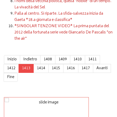
I nomi della vecchia politica, quella "nobile" di un tempo.
La vivacità del Sel
Palla al centro. Si riparte. La sfida-salvezza inizia da
Gaeta *18.a giornata e classifica*
*SINGOLAR TENZONE VIDEO* La prima puntata del
2012 della fortunata serie vede Giancarlo De Pascalis "on
the air"
Inizio
Indietro
1408
1409
1410
1411
1412
1413
1414
1415
1416
1417
Avanti
Fine